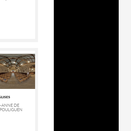
GLISES
E-ANNE DE
 POULIGUEN