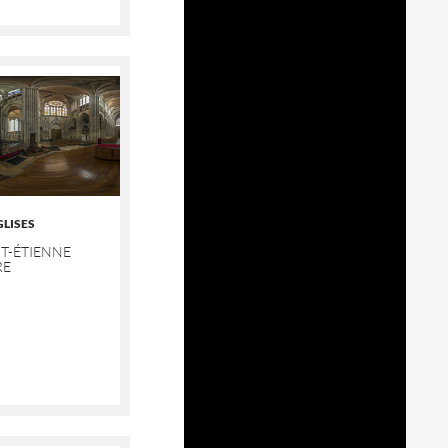
GLISES
T-ÉTIENNE
RE