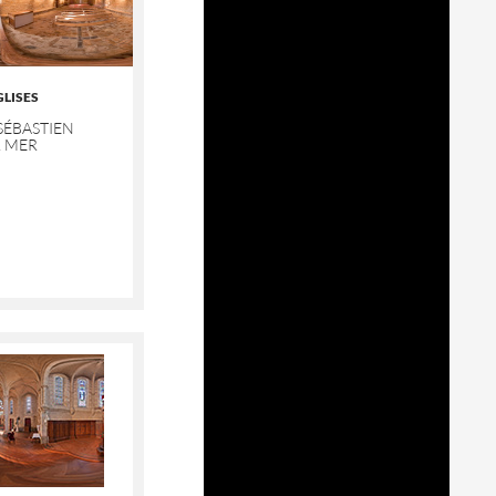
GLISES
SÉBASTIEN
R MER