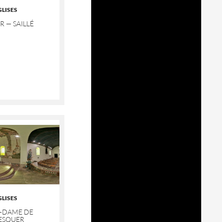
GLISES
R — SAILLÉ
GLISES
-DAME DE
ESQUER