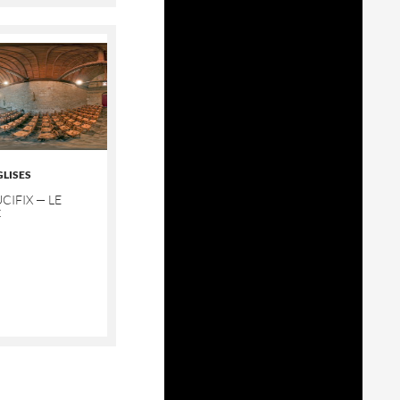
GLISES
CIFIX — LE
C