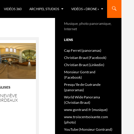
VIDÉOS 360
ARCHIPEL STUDIOS
VIDÉOS « DRONE »
Musique, photo panoramique,
Internet
LIENS
Cap Ferret (panoramas)
Christian Braut (Facebook)
Christian Braut (Linkedin)
Monsieur Gontrand
(Facebook)
Presqu'île de Guérande
GLISES
(panoramas)
ENEVIÈVE
World Wide Panorama
ORDEAUX
(Christian Braut)
www.gontrand.fr (musique)
www.troiscentsoixante.com
(photo)
YouTube (Monsieur Gontrand)