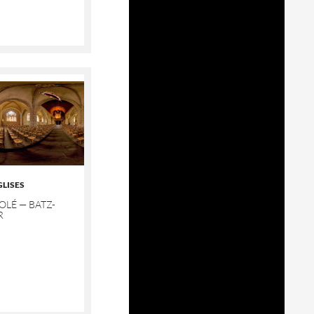
GLISES
OLÉ — BATZ-
R