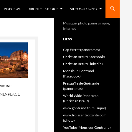
VIDÉOS 360
ARCHIPEL STUDIOS
VIDÉOS « DRONE »
Musique, photo panoramique,
Internet
LIENS
Cap Ferret (panoramas)
Christian Braut (Facebook)
Christian Braut (Linkedin)
Monsieur Gontrand
(Facebook)
Presqu'île de Guérande
IMOINE
(panoramas)
AND-PLACE
World Wide Panorama
(Christian Braut)
www.gontrand.fr (musique)
www.troiscentsoixante.com
(photo)
YouTube (Monsieur Gontrand)