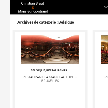
AL
Recherche
MO
Archives de catégorie : Belgique
BELGIQUE
,
RESTAURANTS
RESTAURANT LA MANUFACTURE —
BRU
BRUXELLES