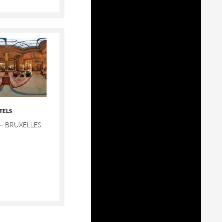
TELS
– BRUXELLES