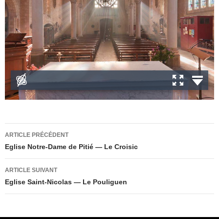
Navigation
ARTICLE PRÉCÉDENT
des
Eglise Notre-Dame de Pitié — Le Croisic
articles
ARTICLE SUIVANT
Eglise Saint-Nicolas — Le Pouliguen