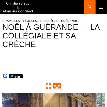
Recherche
ALLER
AU
CONTENU
CHAPELLES ET ÉGLISES
,
PRESQU'ÎLE DE GUÉRANDE
NOËL À GUÉRANDE — LA
COLLÉGIALE ET SA
CRÈCHE
F
Post
a
c
e
b
o
0:00 / 0:00
Exit VR
VR Setup
o
k