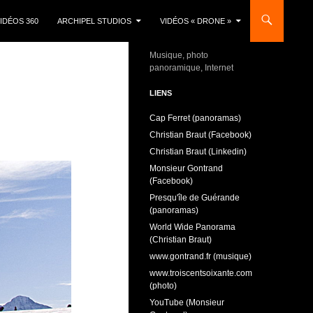
IDÉOS 360
ARCHIPEL STUDIOS
VIDÉOS « DRONE »
Musique, photo
panoramique, Internet
LIENS
Cap Ferret (panoramas)
Christian Braut (Facebook)
Christian Braut (Linkedin)
Monsieur Gontrand
(Facebook)
Presqu'île de Guérande
(panoramas)
World Wide Panorama
(Christian Braut)
www.gontrand.fr (musique)
www.troiscentsoixante.com
(photo)
YouTube (Monsieur