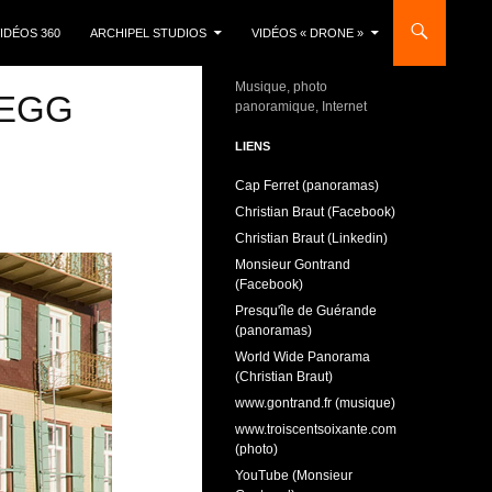
IDÉOS 360
ARCHIPEL STUDIOS
VIDÉOS « DRONE »
Musique, photo
DEGG
panoramique, Internet
LIENS
Cap Ferret (panoramas)
Christian Braut (Facebook)
Christian Braut (Linkedin)
Monsieur Gontrand
(Facebook)
Presqu'île de Guérande
(panoramas)
World Wide Panorama
(Christian Braut)
www.gontrand.fr (musique)
www.troiscentsoixante.com
(photo)
YouTube (Monsieur