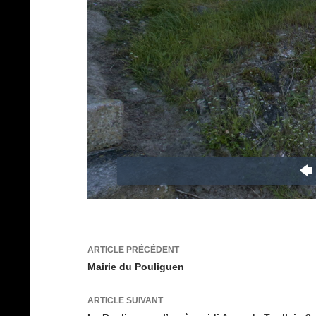
Navigation
ARTICLE PRÉCÉDENT
des
Mairie du Pouliguen
articles
ARTICLE SUIVANT