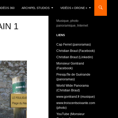
IDÉOS 360
ARCHIPEL STUDIOS
VIDÉOS « DRONE »
Musique, photo
IN 1
panoramique, Internet
LIENS
Cap Ferret (panoramas)
Christian Braut (Facebook)
Christian Braut (Linkedin)
Monsieur Gontrand
(Facebook)
Presqu'île de Guérande
(panoramas)
World Wide Panorama
(Christian Braut)
www.gontrand.fr (musique)
www.troiscentsoixante.com
(photo)
YouTube (Monsieur