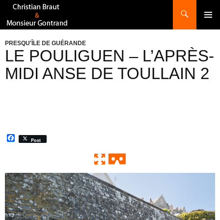
Recherche
ALLER
AU
CONTENU
PRESQU'ÎLE DE GUÉRANDE
LE POULIGUEN – L’APRÈS-
MIDI ANSE DE TOULLAIN 2
F
Post
a
c
e
b
o
0:00 / 0:00
Exit VR
VR Setup
o
k