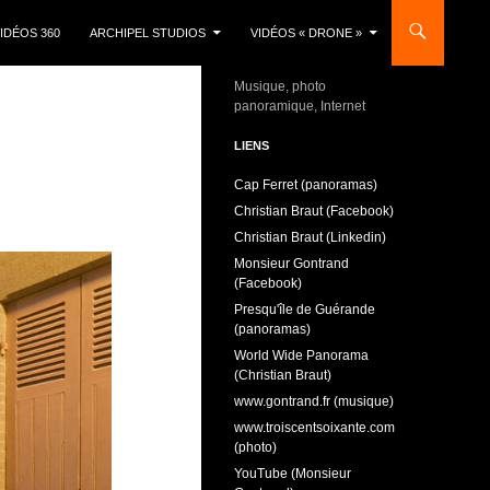
IDÉOS 360
ARCHIPEL STUDIOS
VIDÉOS « DRONE »
Musique, photo
panoramique, Internet
LIENS
Cap Ferret (panoramas)
Christian Braut (Facebook)
Christian Braut (Linkedin)
Monsieur Gontrand
(Facebook)
Presqu'île de Guérande
(panoramas)
World Wide Panorama
(Christian Braut)
www.gontrand.fr (musique)
www.troiscentsoixante.com
(photo)
YouTube (Monsieur