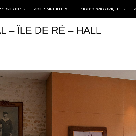
 CONTENU
R GONTRAND
VISITES VIRTUELLES
PHOTOS PANORAMIQUES
V
 – ÎLE DE RÉ – HALL