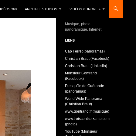
IDÉOS 360
ARCHIPEL STUDIOS
VIDÉOS « DRONE »
Musique, photo
panoramique, Internet
LIENS
Cap Ferret (panoramas)
Christian Braut (Facebook)
Christian Braut (Linkedin)
Monsieur Gontrand
(Facebook)
Presqu'île de Guérande
(panoramas)
World Wide Panorama
(Christian Braut)
www.gontrand.fr (musique)
www.troiscentsoixante.com
(photo)
YouTube (Monsieur