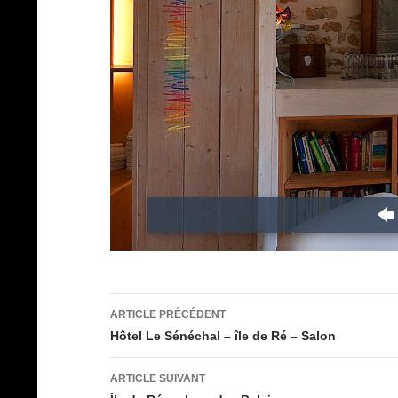
Navigation
ARTICLE PRÉCÉDENT
des
Hôtel Le Sénéchal – île de Ré – Salon
articles
ARTICLE SUIVANT