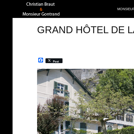
ALLER AU
Recherche
MONSIEU
GRAND HÔTEL DE L
F
Post
a
c
0:00 / 0:00
Exit VR
VR Setup
e
b
o
o
k