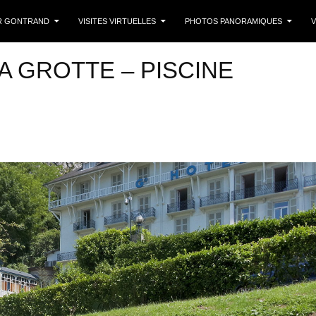
 CONTENU
R GONTRAND
VISITES VIRTUELLES
PHOTOS PANORAMIQUES
V
A GROTTE – PISCINE