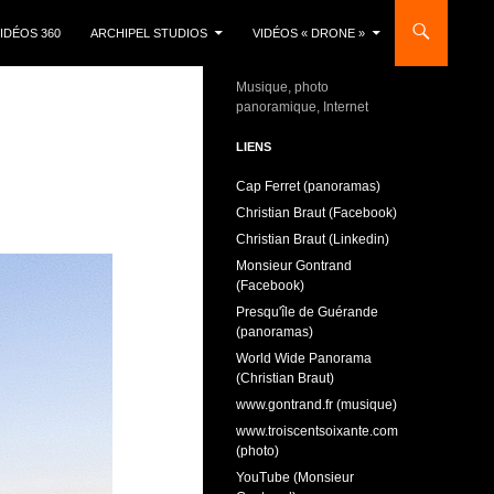
IDÉOS 360
ARCHIPEL STUDIOS
VIDÉOS « DRONE »
Musique, photo
panoramique, Internet
LIENS
Cap Ferret (panoramas)
Christian Braut (Facebook)
Christian Braut (Linkedin)
Monsieur Gontrand
(Facebook)
Presqu'île de Guérande
(panoramas)
World Wide Panorama
(Christian Braut)
www.gontrand.fr (musique)
www.troiscentsoixante.com
(photo)
YouTube (Monsieur