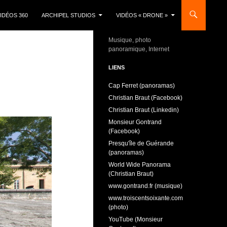
IDÉOS 360
ARCHIPEL STUDIOS
VIDÉOS « DRONE »
Musique, photo
panoramique, Internet
LIENS
Cap Ferret (panoramas)
Christian Braut (Facebook)
Christian Braut (Linkedin)
Monsieur Gontrand
(Facebook)
Presqu'île de Guérande
(panoramas)
World Wide Panorama
(Christian Braut)
www.gontrand.fr (musique)
www.troiscentsoixante.com
(photo)
YouTube (Monsieur