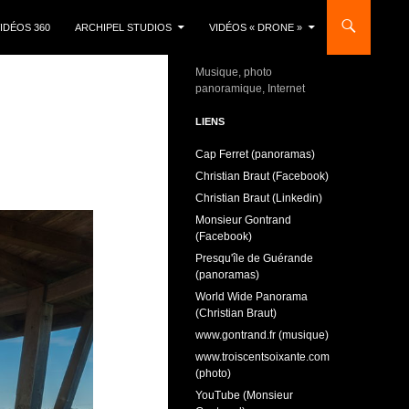
IDÉOS 360
ARCHIPEL STUDIOS
VIDÉOS « DRONE »
Musique, photo
panoramique, Internet
LIENS
Cap Ferret (panoramas)
Christian Braut (Facebook)
Christian Braut (Linkedin)
Monsieur Gontrand
(Facebook)
Presqu'île de Guérande
(panoramas)
World Wide Panorama
(Christian Braut)
www.gontrand.fr (musique)
www.troiscentsoixante.com
(photo)
YouTube (Monsieur