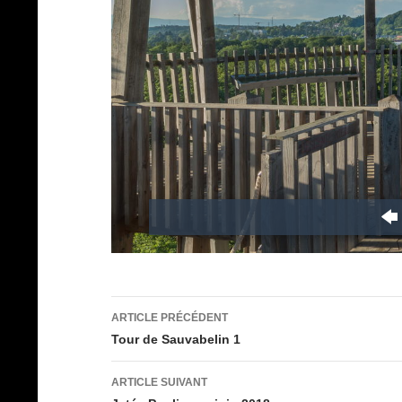
Navigation
ARTICLE PRÉCÉDENT
des
Tour de Sauvabelin 1
articles
ARTICLE SUIVANT