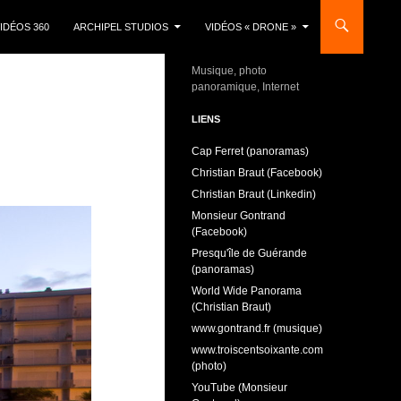
IDÉOS 360
ARCHIPEL STUDIOS
VIDÉOS « DRONE »
Musique, photo
panoramique, Internet
LIENS
Cap Ferret (panoramas)
Christian Braut (Facebook)
Christian Braut (Linkedin)
Monsieur Gontrand
(Facebook)
Presqu'île de Guérande
(panoramas)
World Wide Panorama
(Christian Braut)
www.gontrand.fr (musique)
www.troiscentsoixante.com
(photo)
YouTube (Monsieur