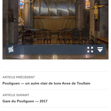
Navigation
ARTICLE PRÉCÉDENT
des
Pouliguen — un autre clair de lune Anse de Toullain
articles
ARTICLE SUIVANT
Gare du Pouliguen — 2017