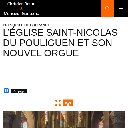
Recherche
ALLER
AU
CONTENU
PRESQU'ÎLE DE GUÉRANDE
L’ÉGLISE SAINT-NICOLAS
DU POULIGUEN ET SON
NOUVEL ORGUE
F
Post
a
c
e
b
o
0:00 / 0:00
Exit VR
VR Setup
o
k