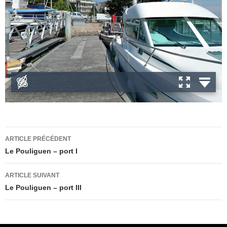
Navigation
ARTICLE PRÉCÉDENT
des
Le Pouliguen – port I
articles
ARTICLE SUIVANT
Le Pouliguen – port III