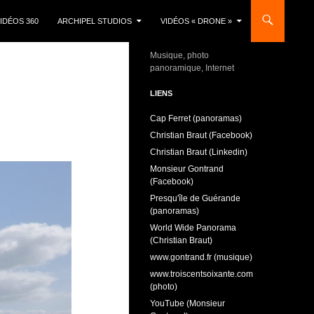
IDÉOS 360
ARCHIPEL STUDIOS
VIDÉOS « DRONE »
Musique, photo
panoramique, Internet
LIENS
Cap Ferret (panoramas)
Christian Braut (Facebook)
Christian Braut (Linkedin)
Monsieur Gontrand
(Facebook)
Presqu'île de Guérande
(panoramas)
World Wide Panorama
(Christian Braut)
www.gontrand.fr (musique)
www.troiscentsoixante.com
(photo)
YouTube (Monsieur