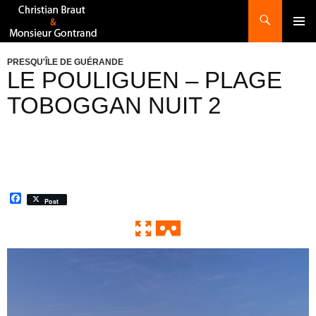
Recherche
ALLER
AU
CONTENU
PRESQU'ÎLE DE GUÉRANDE
LE POULIGUEN – PLAGE
TOBOGGAN NUIT 2
F
Post
a
c
e
b
o
0:00 / 0:00
Exit VR
VR Setup
o
k