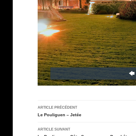
Navigation
ARTICLE PRÉCÉDENT
des
Le Pouliguen – Jetée
articles
ARTICLE SUIVANT