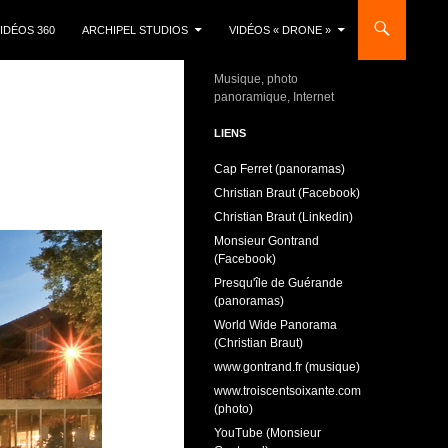
IDÉOS 360
ARCHIPEL STUDIOS
VIDÉOS « DRONE »
Musique, photo
panoramique, Internet
LIENS
Cap Ferret (panoramas)
Christian Braut (Facebook)
Christian Braut (Linkedin)
Monsieur Gontrand
(Facebook)
Presqu'île de Guérande
(panoramas)
World Wide Panorama
(Christian Braut)
www.gontrand.fr (musique)
www.troiscentsoixante.com
(photo)
YouTube (Monsieur