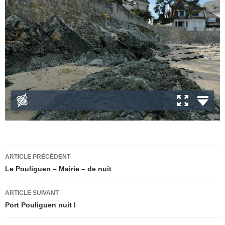
Navigation
ARTICLE PRÉCÉDENT
des
Le Pouliguen – Mairie – de nuit
articles
ARTICLE SUIVANT
Port Pouliguen nuit I