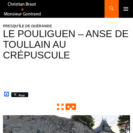
Recherche
ALLER
AU
CONTENU
PRESQU'ÎLE DE GUÉRANDE
LE POULIGUEN – ANSE DE
TOULLAIN AU
CRÉPUSCULE
F
Post
a
c
e
b
o
0:00 / 0:00
Exit VR
VR Setup
o
k