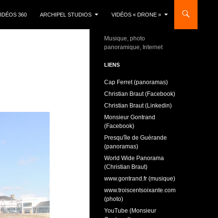
IDÉOS 360
ARCHIPEL STUDIOS
VIDÉOS « DRONE »
Musique, photo
panoramique, Internet
LIENS
Cap Ferret (panoramas)
Christian Braut (Facebook)
Christian Braut (Linkedin)
Monsieur Gontrand
(Facebook)
Presqu'île de Guérande
(panoramas)
World Wide Panorama
(Christian Braut)
www.gontrand.fr (musique)
www.troiscentsoixante.com
(photo)
YouTube (Monsieur