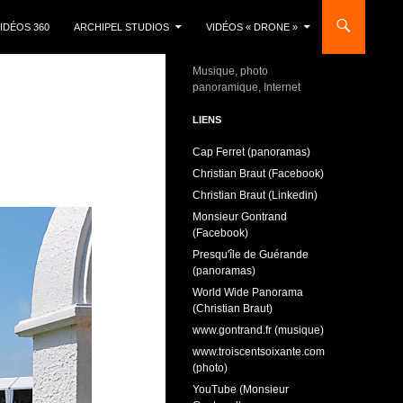
IDÉOS 360
ARCHIPEL STUDIOS
VIDÉOS « DRONE »
Musique, photo
panoramique, Internet
LIENS
Cap Ferret (panoramas)
Christian Braut (Facebook)
Christian Braut (Linkedin)
Monsieur Gontrand
(Facebook)
Presqu'île de Guérande
(panoramas)
World Wide Panorama
(Christian Braut)
www.gontrand.fr (musique)
www.troiscentsoixante.com
(photo)
YouTube (Monsieur