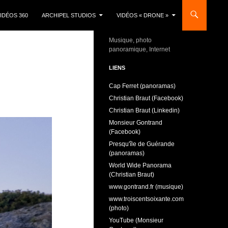
IDÉOS 360
ARCHIPEL STUDIOS
VIDÉOS « DRONE »
Musique, photo
panoramique, Internet
LIENS
Cap Ferret (panoramas)
Christian Braut (Facebook)
Christian Braut (Linkedin)
Monsieur Gontrand
(Facebook)
Presqu'île de Guérande
(panoramas)
World Wide Panorama
(Christian Braut)
www.gontrand.fr (musique)
www.troiscentsoixante.com
(photo)
YouTube (Monsieur