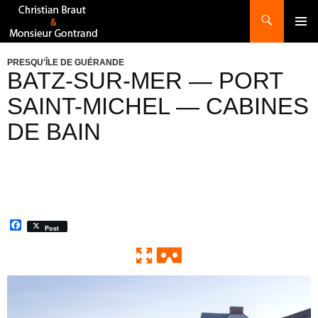
Recherche
ALLER
AU
CONTENU
PRESQU'ÎLE DE GUÉRANDE
BATZ-SUR-MER — PORT
SAINT-MICHEL — CABINES
DE BAIN
F
Post
a
c
e
b
o
0:00 / 0:00
Exit VR
VR Setup
o
k