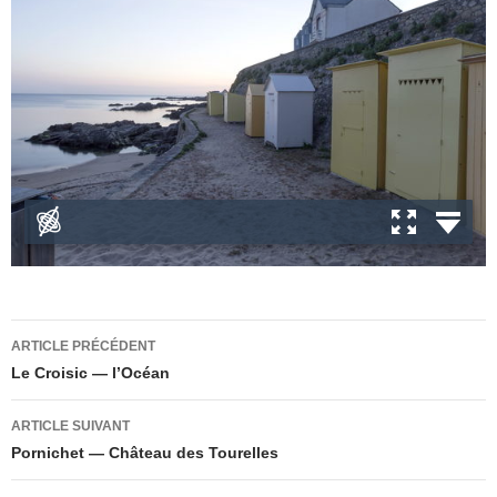
Navigation
ARTICLE PRÉCÉDENT
des
Le Croisic — l’Océan
articles
ARTICLE SUIVANT
Pornichet — Château des Tourelles