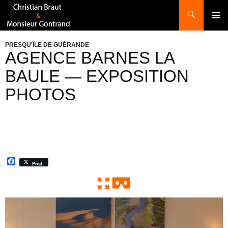
Recherche
ALLER
AU
CONTENU
PRESQU'ÎLE DE GUÉRANDE
AGENCE BARNES LA
BAULE — EXPOSITION
PHOTOS
F
Post
a
c
e
b
o
0:00 / 0:00
Exit VR
VR Setup
o
k