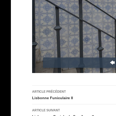
Navigation
ARTICLE PRÉCÉDENT
des
Lisbonne Funiculaire II
articles
ARTICLE SUIVANT