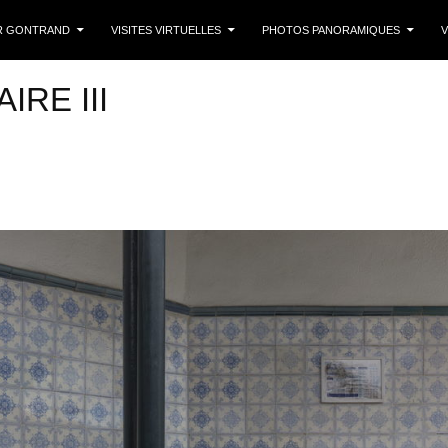
 CONTENU
R GONTRAND
VISITES VIRTUELLES
PHOTOS PANORAMIQUES
V
RE III