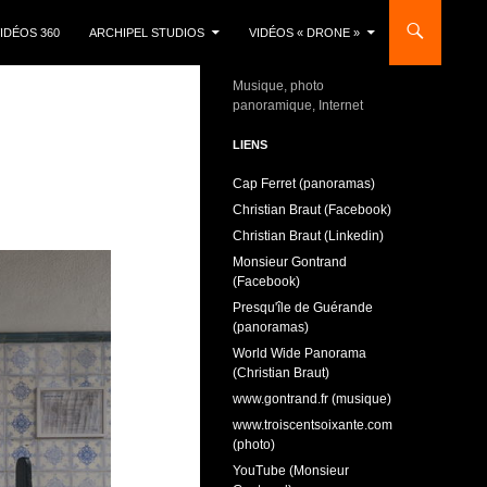
IDÉOS 360
ARCHIPEL STUDIOS
VIDÉOS « DRONE »
Musique, photo
panoramique, Internet
LIENS
Cap Ferret (panoramas)
Christian Braut (Facebook)
Christian Braut (Linkedin)
Monsieur Gontrand
(Facebook)
Presqu'île de Guérande
(panoramas)
World Wide Panorama
(Christian Braut)
www.gontrand.fr (musique)
www.troiscentsoixante.com
(photo)
YouTube (Monsieur