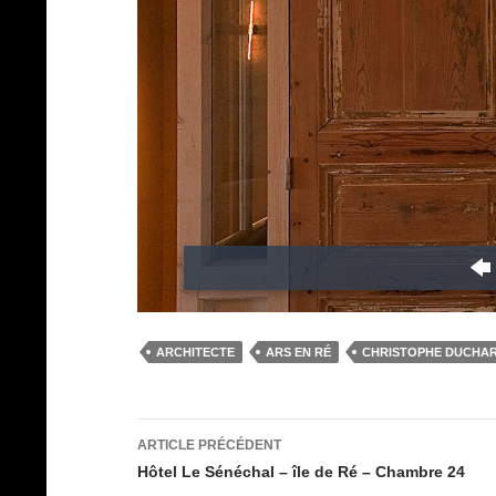
ARCHITECTE
ARS EN RÉ
CHRISTOPHE DUCHA
Navigation
ARTICLE PRÉCÉDENT
des
Hôtel Le Sénéchal – île de Ré – Chambre 24