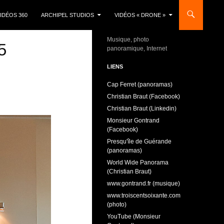
IDÉOS 360
ARCHIPEL STUDIOS
VIDÉOS « DRONE »
Musique, photo
5
panoramique, Internet
LIENS
Cap Ferret (panoramas)
Christian Braut (Facebook)
Christian Braut (Linkedin)
Monsieur Gontrand
(Facebook)
Presqu'île de Guérande
(panoramas)
World Wide Panorama
(Christian Braut)
www.gontrand.fr (musique)
www.troiscentsoixante.com
(photo)
YouTube (Monsieur