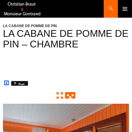
Recherche
ALLER
AU
CONTENU
LA CABANE DE POMME DE PIN
LA CABANE DE POMME DE
PIN – CHAMBRE
F
Post
a
c
e
b
o
0:00 / 0:00
Exit VR
VR Setup
o
k