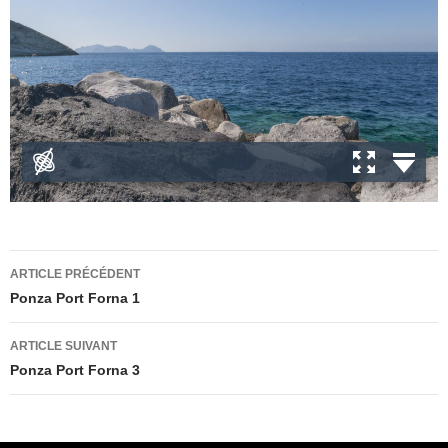
Navigation
ARTICLE PRÉCÉDENT
des
Ponza Port Forna 1
articles
ARTICLE SUIVANT
Ponza Port Forna 3