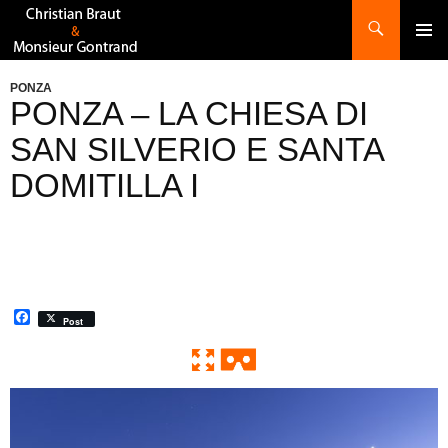
Recherche
ALLER
AU
CONTENU
PONZA
PONZA – LA CHIESA DI
SAN SILVERIO E SANTA
DOMITILLA I
F
Post
a
c
e
b
o
0:00 / 0:00
Exit VR
VR Setup
o
k