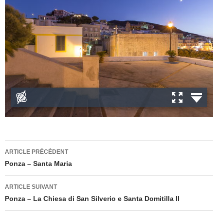
Navigation
ARTICLE PRÉCÉDENT
des
Ponza – Santa Maria
articles
ARTICLE SUIVANT
Ponza – La Chiesa di San Silverio e Santa Domitilla II