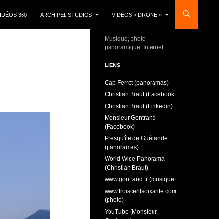
IDÉOS 360
ARCHIPEL STUDIOS
VIDÉOS « DRONE »
Musique, photo
panoramique, Internet
LIENS
Cap Ferret (panoramas)
Christian Braut (Facebook)
Christian Braut (Linkedin)
Monsieur Gontrand
(Facebook)
Presqu'île de Guérande
(panoramas)
World Wide Panorama
(Christian Braut)
www.gontrand.fr (musique)
www.troiscentsoixante.com
(photo)
YouTube (Monsieur