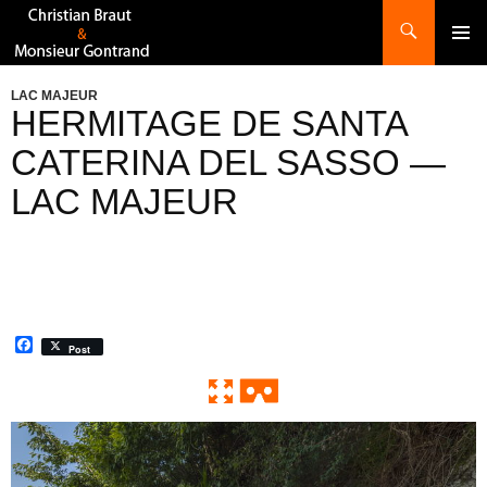
Recherche
ALLER
AU
CONTENU
LAC MAJEUR
HERMITAGE DE SANTA
CATERINA DEL SASSO —
LAC MAJEUR
F
Post
a
c
e
b
o
0:00 / 0:00
Exit VR
VR Setup
o
k