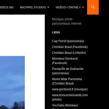
IDÉOS 360
ARCHIPEL STUDIOS
VIDÉOS « DRONE »
Musique, photo
panoramique, Internet
LIENS
Cap Ferret (panoramas)
Christian Braut (Facebook)
Christian Braut (Linkedin)
Monsieur Gontrand
(Facebook)
Presqu'île de Guérande
(panoramas)
World Wide Panorama
(Christian Braut)
www.gontrand.fr (musique)
www.troiscentsoixante.com
(photo)
YouTube (Monsieur