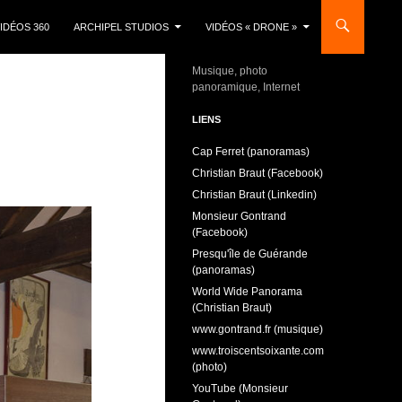
IDÉOS 360
ARCHIPEL STUDIOS
VIDÉOS « DRONE »
Musique, photo
panoramique, Internet
LIENS
Cap Ferret (panoramas)
Christian Braut (Facebook)
Christian Braut (Linkedin)
Monsieur Gontrand
(Facebook)
Presqu'île de Guérande
(panoramas)
World Wide Panorama
(Christian Braut)
www.gontrand.fr (musique)
www.troiscentsoixante.com
(photo)
YouTube (Monsieur