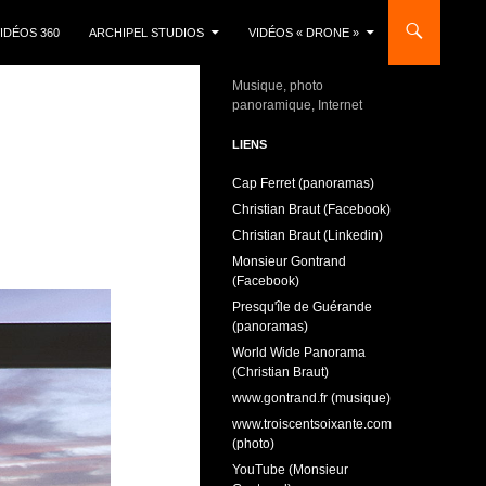
IDÉOS 360
ARCHIPEL STUDIOS
VIDÉOS « DRONE »
Musique, photo
panoramique, Internet
LIENS
Cap Ferret (panoramas)
Christian Braut (Facebook)
Christian Braut (Linkedin)
Monsieur Gontrand
(Facebook)
Presqu'île de Guérande
(panoramas)
World Wide Panorama
(Christian Braut)
www.gontrand.fr (musique)
www.troiscentsoixante.com
(photo)
YouTube (Monsieur