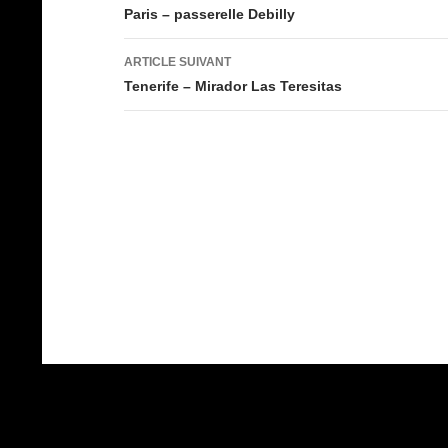
des
Paris – passerelle Debilly
articles
ARTICLE SUIVANT
Tenerife – Mirador Las Teresitas