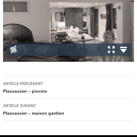
Navigation
ARTICLE PRÉCÉDENT
des
Plascassier – piscine
articles
ARTICLE SUIVANT
Plascassier – maison gardien