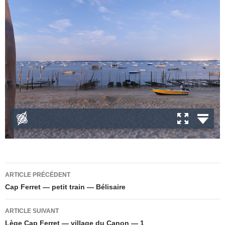
o
k
Navigation
ARTICLE PRÉCÉDENT
des
Cap Ferret — petit train — Bélisaire
articles
ARTICLE SUIVANT
Lège Cap Ferret — village du Canon — 1