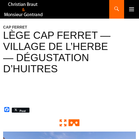
Recherche
ALLER
AU
CONTENU
CAP FERRET
LÈGE CAP FERRET —
VILLAGE DE L’HERBE
— DÉGUSTATION
D’HUITRES
F
Post
a
c
e
b
o
0:00 / 0:00
Exit VR
VR Setup