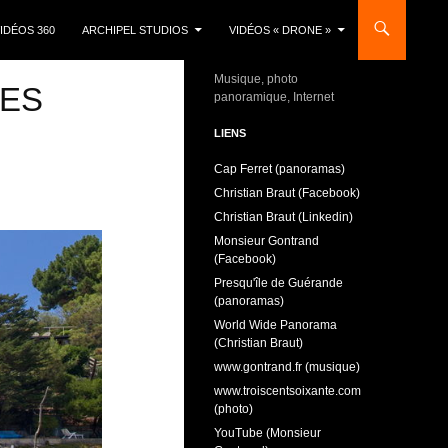
IDÉOS 360
ARCHIPEL STUDIOS
VIDÉOS « DRONE »
Musique, photo
LES
panoramique, Internet
LIENS
Cap Ferret (panoramas)
Christian Braut (Facebook)
Christian Braut (Linkedin)
Monsieur Gontrand
(Facebook)
Presqu'île de Guérande
(panoramas)
World Wide Panorama
(Christian Braut)
www.gontrand.fr (musique)
www.troiscentsoixante.com
(photo)
YouTube (Monsieur