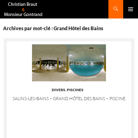
Recherche
ALLER
AU
CONTENU
Archives par mot-clé : Grand Hôtel des Bains
DIVERS
,
PISCINES
SALINS-LES-BAINS – GRAND HÔTEL DES BAINS – PISCINE