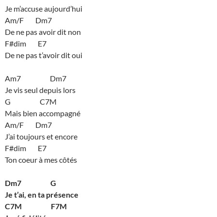
Je m’accuse aujourd’hui
Am/F Dm7
De ne pas avoir dit non
F#dim E7
De ne pas t’avoir dit oui
Am7 Dm7
Je vis seul depuis lors
G C7M
Mais bien accompagné
Am/F Dm7
J’ai toujours et encore
F#dim E7
Ton coeur à mes côtés
Dm7 G
Je t’ai, en ta présence
C7M F7M