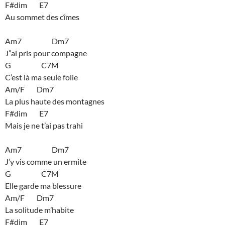
F#dim E7
Au sommet des cîmes
Am7 Dm7
J”ai pris pour compagne
G C7M
C’est là ma seule folie
Am/F Dm7
La plus haute des montagnes
F#dim E7
Mais je ne t’ai pas trahi
Am7 Dm7
J’y vis comme un ermite
G C7M
Elle garde ma blessure
Am/F Dm7
La solitude m’habite
F#dim E7