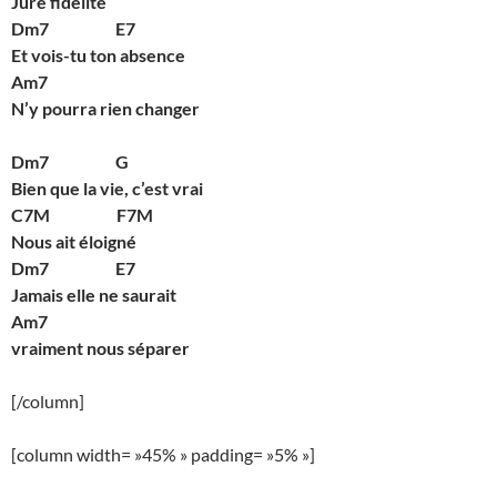
Juré fidélité
Dm7 E7
Et vois-tu ton absence
Am7
N’y pourra rien changer
Dm7 G
Bien que la vie, c’est vrai
C7M F7M
Nous ait éloigné
Dm7 E7
Jamais elle ne saurait
Am7
vraiment nous séparer
[/column]
[column width= »45% » padding= »5% »]