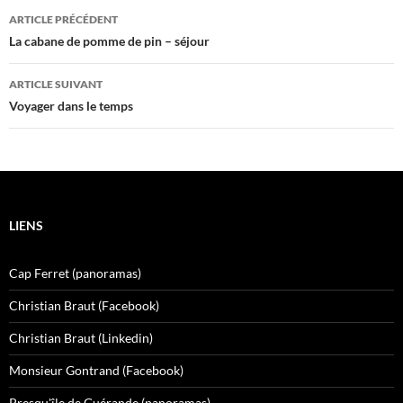
Navigation
ARTICLE PRÉCÉDENT
des
La cabane de pomme de pin – séjour
articles
ARTICLE SUIVANT
Voyager dans le temps
LIENS
Cap Ferret (panoramas)
Christian Braut (Facebook)
Christian Braut (Linkedin)
Monsieur Gontrand (Facebook)
Presqu'île de Guérande (panoramas)