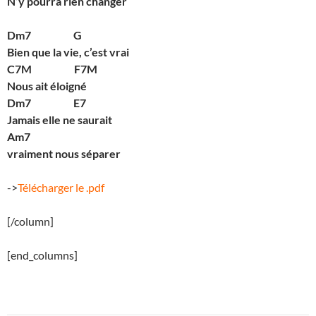
N’y pourra rien changer
Dm7 G
Bien que la vie, c’est vrai
C7M F7M
Nous ait éloigné
Dm7 E7
Jamais elle ne saurait
Am7
vraiment nous séparer
->
Télécharger le .pdf
[/column]
[end_columns]