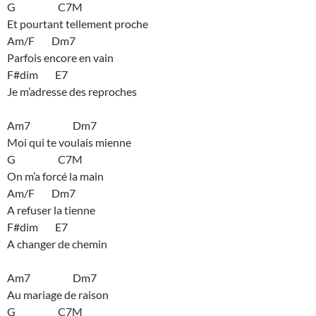
G C7M
Et pourtant tellement proche
Am/F Dm7
Parfois encore en vain
F#dim E7
Je m’adresse des reproches
Am7 Dm7
Moi qui te voulais mienne
G C7M
On m’a forcé la main
Am/F Dm7
A refuser la tienne
F#dim E7
A changer de chemin
Am7 Dm7
Au mariage de raison
G C7M