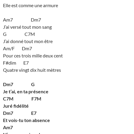
Elle est comme une armure
Am7 Dm7
J’ai versé tout mon sang
G C7M
J’ai donné tout mon être
Am/F Dm7
Pour ces trois mille deux cent
F#dim E7
Quatre vingt dix huit mètres
Dm7 G
Je t’ai, en ta présence
C7M F7M
Juré fidélité
Dm7 E7
Et vois-tu ton absence
Am7