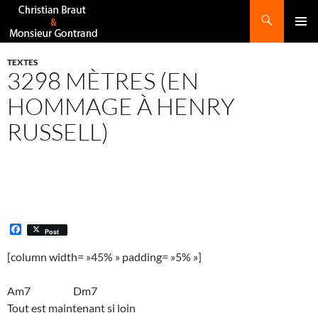
Recherche
ALLER
AU
CONTENU
TEXTES
3298 MÈTRES (EN
HOMMAGE À HENRY
RUSSELL)
F
Post
a
c
[column width= »45% » padding= »5% »]
e
b
o
Am7 Dm7
o
Tout est maintenant si loin
k