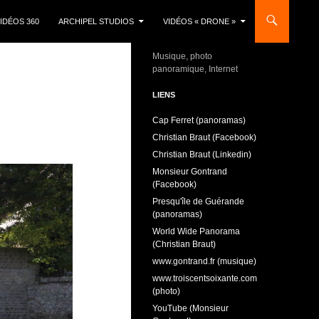
IDÉOS 360
ARCHIPEL STUDIOS
VIDÉOS « DRONE »
Musique, photo
panoramique, Internet
LIENS
Cap Ferret (panoramas)
Christian Braut (Facebook)
Christian Braut (Linkedin)
Monsieur Gontrand
(Facebook)
Presqu'île de Guérande
(panoramas)
World Wide Panorama
(Christian Braut)
www.gontrand.fr (musique)
www.troiscentsoixante.com
(photo)
YouTube (Monsieur