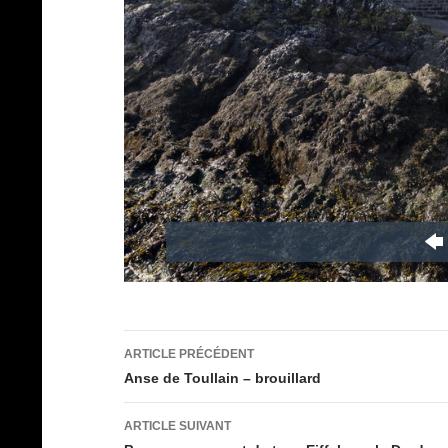
Navigation
ARTICLE PRÉCÉDENT
des
Anse de Toullain – brouillard
articles
ARTICLE SUIVANT