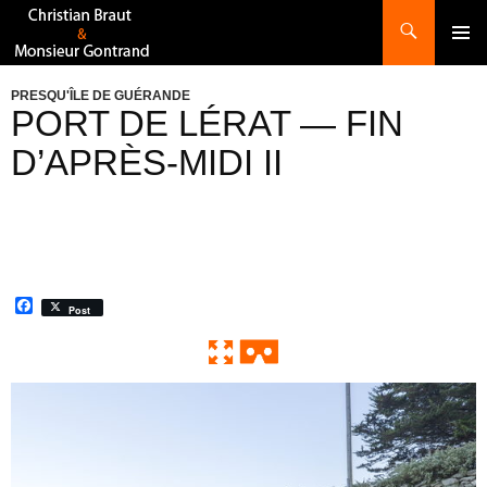
Recherche
ALLER
AU
CONTENU
PRESQU'ÎLE DE GUÉRANDE
PORT DE LÉRAT — FIN
D’APRÈS-MIDI II
F
Post
a
c
e
b
o
0:00 / 0:00
Exit VR
VR Setup
o
k