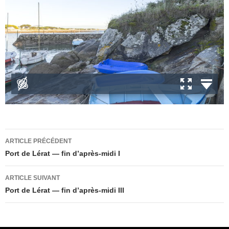
Navigation
ARTICLE PRÉCÉDENT
des
Port de Lérat — fin d’après-midi I
articles
ARTICLE SUIVANT
Port de Lérat — fin d’après-midi III