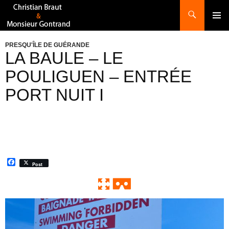
Recherche
ALLER
AU
CONTENU
PRESQU'ÎLE DE GUÉRANDE
LA BAULE – LE
POULIGUEN – ENTRÉE
PORT NUIT I
F
Post
a
c
e
b
o
0:00 / 0:00
Exit VR
VR Setup
o
k