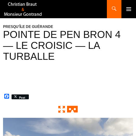
Recherche
ALLER
AU
CONTENU
PRESQU'ÎLE DE GUÉRANDE
POINTE DE PEN BRON 4
— LE CROISIC — LA
TURBALLE
F
Post
a
c
e
b
o
0:00 / 0:00
Exit VR
VR Setup
o
k