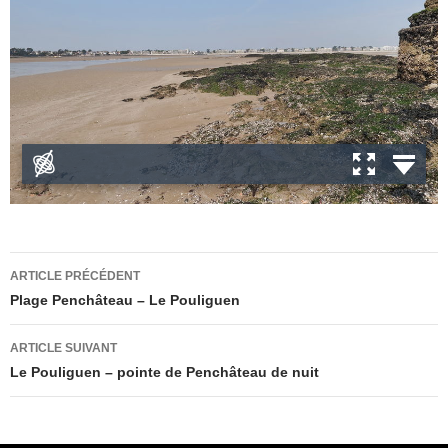
Navigation
ARTICLE PRÉCÉDENT
des
Plage Penchâteau – Le Pouliguen
articles
ARTICLE SUIVANT
Le Pouliguen – pointe de Penchâteau de nuit