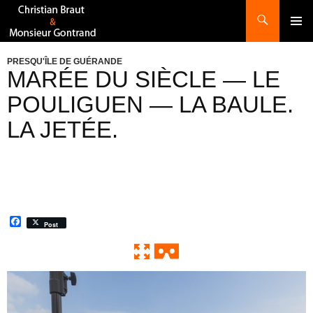
Recherche
ALLER
AU
CONTENU
PRESQU'ÎLE DE GUÉRANDE
MARÉE DU SIÈCLE — LE
POULIGUEN — LA BAULE.
LA JETÉE.
F
Post
a
c
e
b
o
0:00 / 0:00
Exit VR
VR Setup
o
k