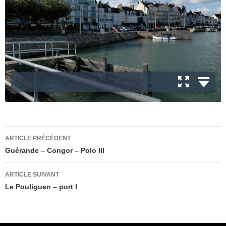
Navigation
ARTICLE PRÉCÉDENT
des
Guérande – Congor – Polo III
articles
ARTICLE SUIVANT
Le Pouliguen – port I