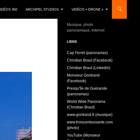
IDÉOS 360
ARCHIPEL STUDIOS
VIDÉOS « DRONE »
Musique, photo
panoramique, Internet
LIENS
Cap Ferret (panoramas)
Christian Braut (Facebook)
Christian Braut (Linkedin)
Monsieur Gontrand
(Facebook)
Presqu'île de Guérande
(panoramas)
World Wide Panorama
(Christian Braut)
www.gontrand.fr (musique)
www.troiscentsoixante.com
(photo)
YouTube (Monsieur