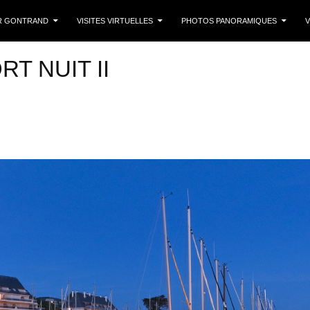
 CONTENU
R GONTRAND
VISITES VIRTUELLES
PHOTOS PANORAMIQUES
V
T NUIT II